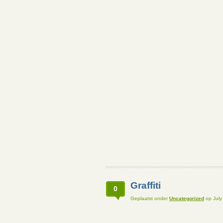
Graffiti
0
Geplaatst onder
Uncategorized
op July