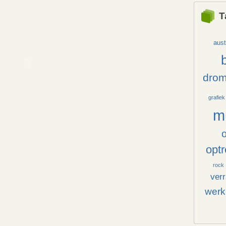
T
aust
dro
grafiek
m
opt
rock
ver
werk