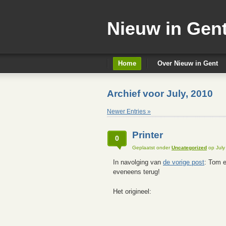
Nieuw in Gen
Home
Over Nieuw in Gent
Archief voor July, 2010
Newer Entries »
Printer
0
Geplaatst onder
Uncategorized
op July
In navolging van
de vorige post
: Tom e
eveneens terug!
Het origineel: