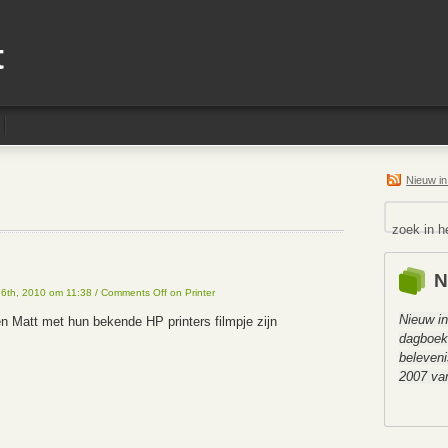
t
Nieuw i
N
 6th, 2010 om 11:38
/
Comments Off
on Printer
Nieuw in
n Matt met hun bekende HP printers filmpje zijn
dagboe
beleveni
2007 van