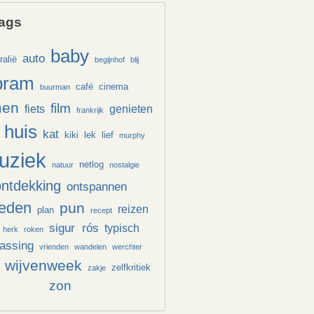
ags
baby
auto
ralië
begijnhof
blij
bram
café
cinema
buurman
men
film
fiets
genieten
frankrijk
huis
kat
kiki
lek
lief
murphy
uziek
netlog
natuur
nostalgie
ontdekking
ontspannen
reden
pun
reizen
plan
recept
sigur rós
typisch
 herk
roken
rassing
vrienden
wandelen
werchter
wijvenweek
zelfkritiek
zakje
zon