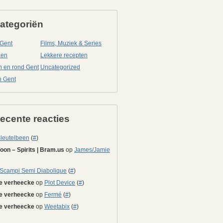
ategoriën
 Gent
Films, Muziek & Series
nen
Lekkere recepten
in en rond Gent
Uncategorized
n Gent
ecente reacties
leutelbeen
(
#
)
on – Spirits | Bram.us
op
James/Jamie
Scampi Semi Diabolique
(
#
)
e verheecke
op
Plot Device
(
#
)
e verheecke
op
Fermé
(
#
)
e verheecke
op
Weetabix
(
#
)