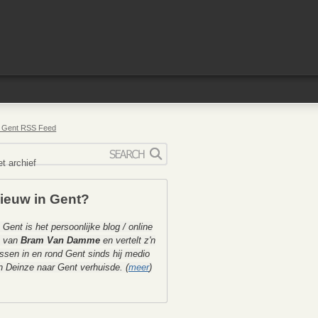
n Gent RSS Feed
ieuw in Gent?
 Gent is het persoonlijke blog / online
k van
Bram Van Damme
en vertelt z'n
ssen in en rond Gent sinds hij medio
 Deinze naar Gent verhuisde. (
meer
)