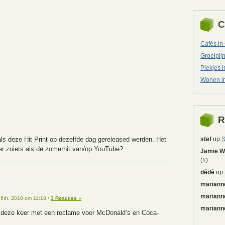
C
Cafés in
Groeipij
Plekjes 
Wonen i
R
als deze Hit Print op dezelfde dag gereleased werden. Het
stef
op
S
er zoiets als de zomerhit van/op YouTube?
Jamie Wo
(
#
)
dédé
op
mariann
mariann
 6th, 2010 om 11:18
/
3 Reacties »
mariann
, deze keer met een reclame voor McDonald’s en Coca-