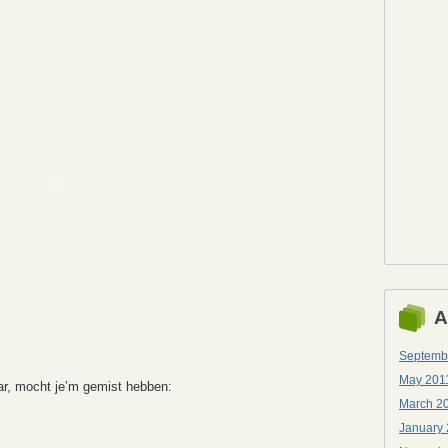
A
Septemb
May 201
War, mocht je’m gemist hebben:
March 2
January