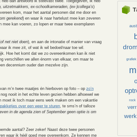
k heb dan antwoord ik steevast twee. Toegegeven, ik heb
, uitzetmakkers, ex-schoolkameraden, (ex-)collega’s
)
T
overeen kom, maar het aantal personen dat me door en
f om gerekend
) en waar ik naar hartelust mee kan zeveren
n mee kan voeren, zo lopen er maar twee exemplaren
aust
(
of net niet doen
), en aan de intonatie of manier van vraag
dro
aar ik mee zit, of wat ik wil bedoel/naar toe wil.
ijk. Hoe het komt dat we zo overeenkomen kan ik niet
ng verschillen we allen énorm van elkaar, om maar te
grafiek
 een decennium ouder dan mezelve zijn.
m
van m’n twee maatjes én hierboven op foto – op
zo’n
opt
 nog nooit in het echte leven gezien hebben alhoewel we
ien moet ik toch maar eens werk maken om een vakantie
rock
pakketjes over een weer te sturen
, te sms’n of talloze
ver
even in de agenda zien of September geen optie is om
werk
noemde aantal? Zeer zeker! Naast deze twee personen
nderen waar ik héél goed mee overeenkom. Ze kennen me