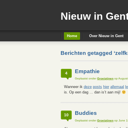
Nieuw in Gen
Home
Over Nieuw in Gent
Berichten getagged ‘zelfkr
Empathie
4
Geplaatst onder
Groeipijnen
op August
Wanneer ik
deze
posts
hier
allemaal
l
is. Op een dag … dan is’t aan mij!
Buddies
10
Geplaatst onder
Groeipijnen
op June 1