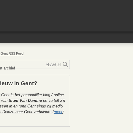
n Gent RSS Feed
ieuw in Gent?
 Gent is het persoonlijke blog / online
k van
Bram Van Damme
en vertelt z'n
ssen in en rond Gent sinds hij medio
 Deinze naar Gent verhuisde. (
meer
)