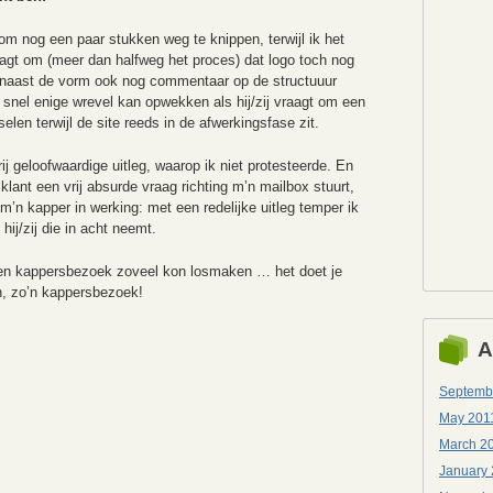
om nog een paar stukken weg te knippen, terwijl ik het
aagt om (meer dan halfweg het proces) dat logo toch nog
ad naast de vorm ook nog commentaar op de structuuur
l snel enige wrevel kan opwekken als hij/zij vraagt om een
len terwijl de site reeds in de afwerkingsfase zit.
j geloofwaardige uitleg, waarop ik niet protesteerde. En
klant een vrij absurde vraag richting m’n mailbox stuurt,
j m’n kapper in werking: met een redelijke uitleg temper ik
ij/zij die in acht neemt.
 een kappersbezoek zoveel kon losmaken … het doet je
, zo’n kappersbezoek!
A
Septemb
May 201
March 2
January