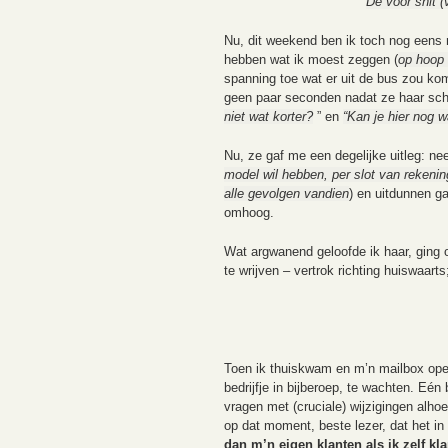
De voor snit (
Nu, dit weekend ben ik toch nog eens 
hebben wat ik moest zeggen (
op hoop
spanning toe wat er uit de bus zou ko
geen paar seconden nadat ze haar sch
niet wat korter?
” en
“Kan je hier nog 
Nu, ze gaf me een degelijke uitleg: ne
model wil hebben, per slot van rekenin
alle gevolgen vandien
) en uitdunnen ga
omhoog.
Wat argwanend geloofde ik haar, ging o
te wrijven – vertrok richting huiswaart
Toen ik thuiskwam en m’n mailbox open
bedrijfje in bijberoep, te wachten. Eé
vragen met (cruciale) wijzigingen alhoe
op dat moment, beste lezer, dat het i
dan m’n eigen klanten als ik zelf kla