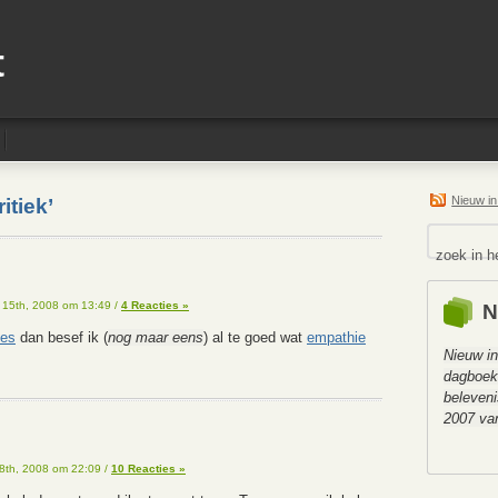
t
Nieuw i
itiek’
 15th, 2008 om 13:49
/
4 Reacties »
N
ees
dan besef ik (
nog maar eens
) al te goed wat
empathie
Nieuw in
dagboe
beleveni
2007 van
8th, 2008 om 22:09
/
10 Reacties »