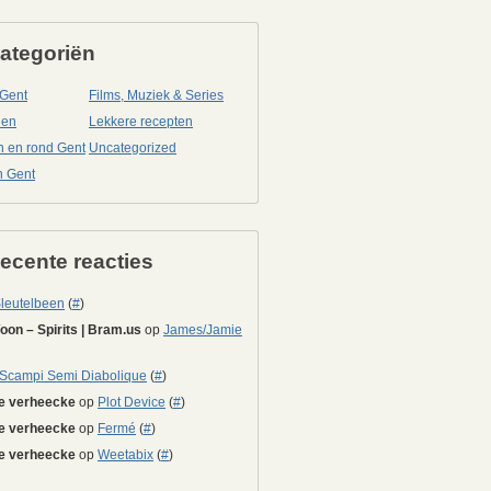
ategoriën
 Gent
Films, Muziek & Series
nen
Lekkere recepten
in en rond Gent
Uncategorized
n Gent
ecente reacties
leutelbeen
(
#
)
on – Spirits | Bram.us
op
James/Jamie
Scampi Semi Diabolique
(
#
)
e verheecke
op
Plot Device
(
#
)
e verheecke
op
Fermé
(
#
)
e verheecke
op
Weetabix
(
#
)