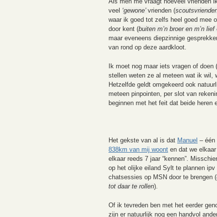
Als men me vraagt hoeveel vrienden i
veel
‘gewone’
vrienden (
scoutsvrienden
waar ik goed tot zelfs heel goed mee 
door kent (
buiten m’n broer en m’n lie
maar eveneens diepzinnige gesprekke
van rond op deze aardkloot.
Ik moet nog maar iets vragen of doen 
stellen weten ze al meteen wat ik wil, w
Hetzelfde geldt omgekeerd ook natuurl
meteen pinpointen, per slot van rekeni
beginnen met het feit dat beide heren
Het gekste van al is dat
Manuel
– één 
838km van mij woont
en dat we elkaar
elkaar reeds 7 jaar “kennen”. Missch
op het olijke eiland Sylt te plannen ipv
chatsessies op MSN door te brengen (
tot daar te rollen
).
Of ik tevreden ben met het eerder ge
zijn er natuurlijk nog een handvol a