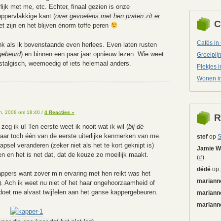
lijk met me, etc. Echter, finaal gezien is onze
ppervlakkige kant (
over gevoelens met hen praten zit er
C
et zijn en het blijven énorm toffe peren
Cafés in
nk als ik bovenstaande even herlees. Even laten rusten
 gebeurd
) en binnen een paar jaar opnieuw lezen. Wie weet
Groeipij
stalgisch, weemoedig of iets helemaal anders.
Plekjes 
Wonen i
th, 2008 om 18:40
/
4 Reacties »
R
eg ik u! Ten eerste weet ik nooit wat ik wil (
bij de
 haar toch één van de eerste uiterlijke kenmerken van me.
stef
op
S
el veranderen (zeker niet als het te kort geknipt is)
Jamie Wo
en en het is net dat, dat de keuze zo moeilijk maakt.
(
#
)
dédé
op
appers want zover m’n ervaring met hen reikt was het
mariann
). Ach ik weet nu niet of het haar ongehoorzaamheid of
t doet me alvast twijfelen aan het ganse kappergebeuren.
mariann
mariann