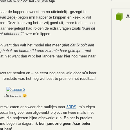
voor die ene keer dat het plat lag)
naar de kapper geweest en na uiteindelijk gezegd te
A
 van zege
) begon m’n kapper te knippen en keek ik vol
men. Deze keer zag het er vrij goed uit, maar toch … nog
aar neergelegd had rolden de extra vragen zoals
“Kan dit
wat uitdunnen?
” over m’n lippen.
en want dan valt het model niet meer (
niet dat ik ooit een
g heb ik de laatste 2 keren zelf m’n haar geknipt – met
at niet want dan wipt het langere haar hier nog meer naar
ver tot betalen en – na eerst nog eens wild door m’n haar
s; Tenslotte was het nog wel best te pruimen het resultaat!
De na snit
trok zaten er alweer drie mailtjes voor
3RDS
, m’n eigen
n bedanking voor een afgewerkt project en twee mails met
wel die projecten bijna afgewerkt zijn. En het is precies
n me begon te dagen:
ik ben jandorie geen
haar
beter
nt ben!