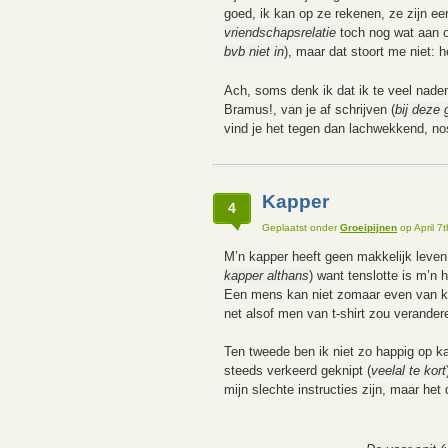
goed, ik kan op ze rekenen, ze zijn eer
vriendschapsrelatie
toch nog wat aan o
bvb niet in
), maar dat stoort me niet: h
Ach, soms denk ik dat ik te veel nade
Bramus!, van je af schrijven (
bij deze
vind je het tegen dan lachwekkend, no
Kapper
4
Geplaatst onder
Groeipijnen
op April 7
M’n kapper heeft geen makkelijk leven z
kapper althans
) want tenslotte is m’n
Een mens kan niet zomaar even van kaps
net alsof men van t-shirt zou verander
Ten tweede ben ik niet zo happig op k
steeds verkeerd geknipt (
veelal te kort
mijn slechte instructies zijn, maar he