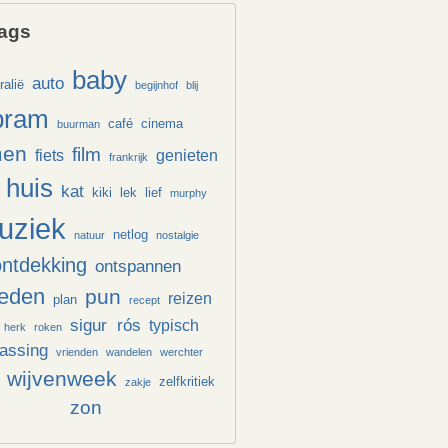
ags
baby
auto
ralië
begijnhof
blij
bram
café
cinema
buurman
men
film
fiets
genieten
frankrijk
huis
kat
kiki
lek
lief
murphy
uziek
netlog
natuur
nostalgie
ontdekking
ontspannen
reden
pun
reizen
plan
recept
sigur rós
typisch
 herk
roken
rassing
vrienden
wandelen
werchter
wijvenweek
zelfkritiek
zakje
zon