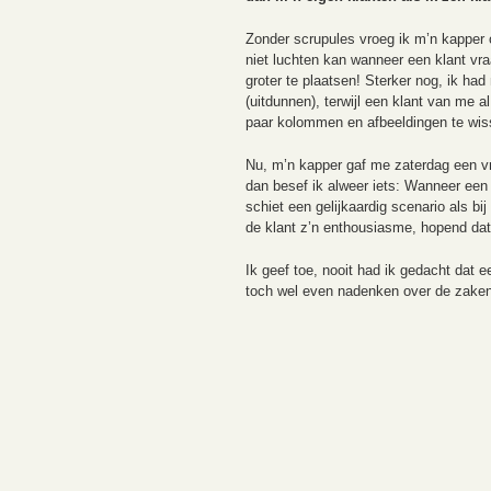
Zonder scrupules vroeg ik m’n kapper 
niet luchten kan wanneer een klant vr
groter te plaatsen! Sterker nog, ik h
(uitdunnen), terwijl een klant van me a
paar kolommen en afbeeldingen te wisse
Nu, m’n kapper gaf me zaterdag een vri
dan besef ik alweer iets: Wanneer een 
schiet een gelijkaardig scenario als bi
de klant z’n enthousiasme, hopend dat h
Ik geef toe, nooit had ik gedacht dat
toch wel even nadenken over de zaken