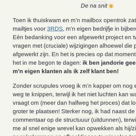
De na snit
Toen ik thuiskwam en m’n mailbox opentrok zat
mailtjes voor
3RDS
, m’n eigen bedrijfje in bijb
Eén bedanking voor een afgewerkt project en 
vragen met (cruciale) wijzigingen alhoewel die 
afgewerkt zijn. En het is precies op dat moment,
het in me begon te dagen:
ik ben jandorie ge
m’n eigen klanten als ik zelf klant ben!
Zonder scrupules vroeg ik m’n kapper om nog 
weg te knippen, terwijl ik het niet luchten kan 
vraagt om (meer dan halfweg het proces) dat l
groter te plaatsen! Sterker nog, ik had naast d
commentaar op de structuuur (uitdunnen), terwij
me al snel enige wrevel kan opwekken als hij/z