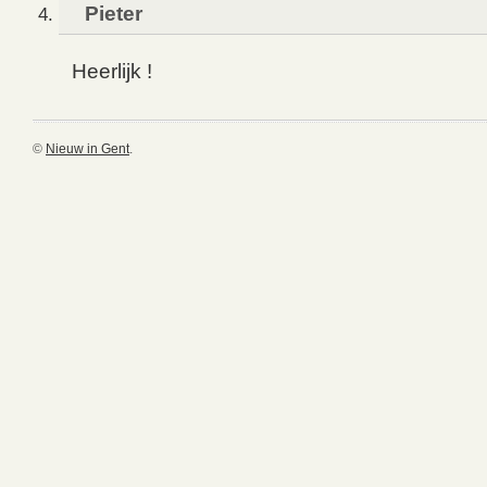
Pieter
Heerlijk !
©
Nieuw in Gent
.