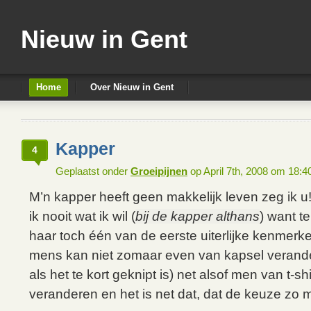
Nieuw in Gent
Home
Over Nieuw in Gent
Kapper
4
Geplaatst onder
Groeipijnen
op April 7th, 2008 om 18:
M’n kapper heeft geen makkelijk leven zeg ik u
ik nooit wat ik wil (
bij de kapper althans
) want te
haar toch één van de eerste uiterlijke kenmer
mens kan niet zomaar even van kapsel verande
als het te kort geknipt is) net alsof men van t-sh
veranderen en het is net dat, dat de keuze zo m