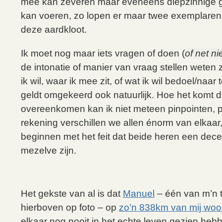
mee kan zeveren maar eveneens diepzinnige
kan voeren, zo lopen er maar twee exemplaren
deze aardkloot.
Ik moet nog maar iets vragen of doen (
of net ni
de intonatie of manier van vraag stellen weten
ik wil, waar ik mee zit, of wat ik wil bedoel/naar 
geldt omgekeerd ook natuurlijk. Hoe het komt 
overeenkomen kan ik niet meteen pinpointen, p
rekening verschillen we allen énorm van elkaar
beginnen met het feit dat beide heren een de
mezelve zijn.
Het gekste van al is dat
Manuel
– één van m’n 
hierboven op foto – op
zo’n 838km van mij woo
elkaar nog nooit in het echte leven gezien he