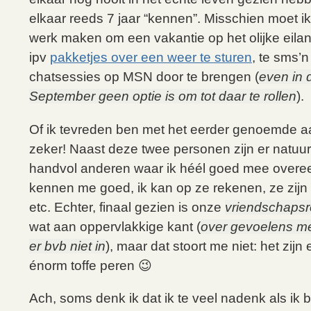
elkaar reeds 7 jaar “kennen”. Misschien moet i
werk maken om een vakantie op het olijke eilan
ipv
pakketjes over een weer te sturen
, te sms’n
chatsessies op MSN door te brengen (
even in 
September geen optie is om tot daar te rollen
).
Of ik tevreden ben met het eerder genoemde a
zeker! Naast deze twee personen zijn er natuur
handvol anderen waar ik héél goed mee over
kennen me goed, ik kan op ze rekenen, ze zijn 
etc. Echter, finaal gezien is onze
vriendschapsre
wat aan oppervlakkige kant (
over gevoelens me
er bvb niet in
), maar dat stoort me niet: het zijn 
énorm toffe peren 😉
Ach, soms denk ik dat ik te veel nadenk als ik