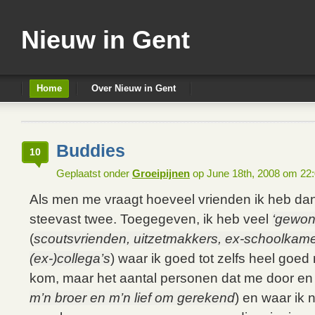
Nieuw in Gent
Home
Over Nieuw in Gent
Buddies
10
Geplaatst onder
Groeipijnen
op June 18th, 2008 om 22
Als men me vraagt hoeveel vrienden ik heb dan
steevast twee. Toegegeven, ik heb veel
‘gewon
(
scoutsvrienden, uitzetmakkers, ex-schoolkam
(ex-)collega’s
) waar ik goed tot zelfs heel goe
kom, maar het aantal personen dat me door en 
m’n broer en m’n lief om gerekend
) en waar ik 