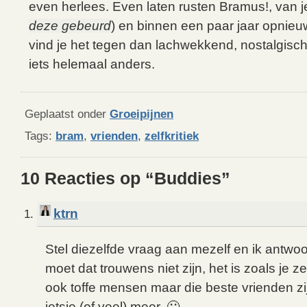
even herlees. Even laten rusten Bramus!, van je
deze gebeurd
) en binnen een paar jaar opnieu
vind je het tegen dan lachwekkend, nostalgisc
iets helemaal anders.
Geplaatst onder
Groeipijnen
Tags:
bram
,
vrienden
,
zelfkritiek
10 Reacties op “Buddies”
ktrn
Stel diezelfde vraag aan mezelf en ik antwo
moet dat trouwens niet zijn, het is zoals je ze
ook toffe mensen maar die beste vrienden zij
ietsje (of veel) meer. 🙂