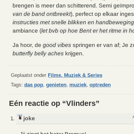
brengen is meer dan schitterend. Semi geïmpro
van de band ontbreekt
), perfect op elkaar inge
instructies met snelle blikken en handbewegin
ambiance (
let bvb op hoe Bent er het ritme in h
Ja hoor, de
good vibes
springen er van af; Je 
butterfly belly aches
krijgen.
Geplaatst onder
Films, Muziek & Series
Tags:
das pop
,
genieten
,
muziek
,
optreden
Eén reactie op “Vlinders”
joke