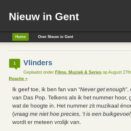
Nieuw in Gent
Home
Over Nieuw in Gent
Vlinders
1
Geplaatst onder
Films, Muziek & Series
op August 27t
Reactie »
Ik geef toe, ik ben fan van “
Never get enough
”,
van Das Pop. Telkens als ik het nummer hoor, 
wat de hoogte in. Het nummer zit muzikaal éno
(
vraag me niet hoe precies, ‘t is een buikgevoel
wordt er meteen vrolijk van.