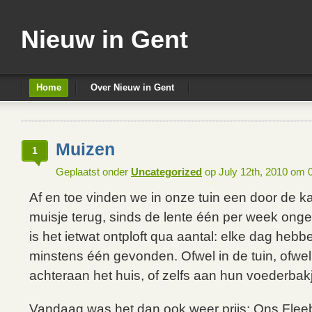
Nieuw in Gent
Home
Over Nieuw in Gent
Muizen
1
Geplaatst onder
Uncategorized
op July 12th, 2010 om 
Af en toe vinden we in onze tuin een door de 
muisje terug, sinds de lente één per week ong
is het ietwat ontploft qua aantal: elke dag hebb
minstens één gevonden. Ofwel in de tuin, ofwel
achteraan het huis, of zelfs aan hun voederbak
Vandaag was het dan ook weer prijs: Ons Flee