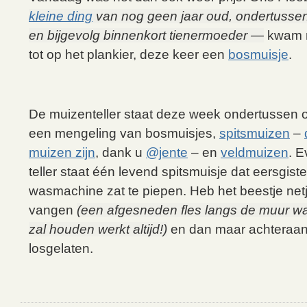
kleine ding
van nog geen jaar oud, ondertuss
en bijgevolg binnenkort tienermoeder —
kwam m
tot op het plankier, deze keer een
bosmuisje
.
De muizenteller staat deze week ondertussen op
een mengeling van bosmuisjes,
spitsmuizen
–
muizen zijn
, dank u
@jente
– en
veldmuizen
. 
teller staat één levend spitsmuisje dat eersgist
wasmachine zat te piepen. Heb het beestje ne
vangen
(een afgesneden fles langs de muur w
zal houden werkt altijd!)
en dan maar achteraan
losgelaten.